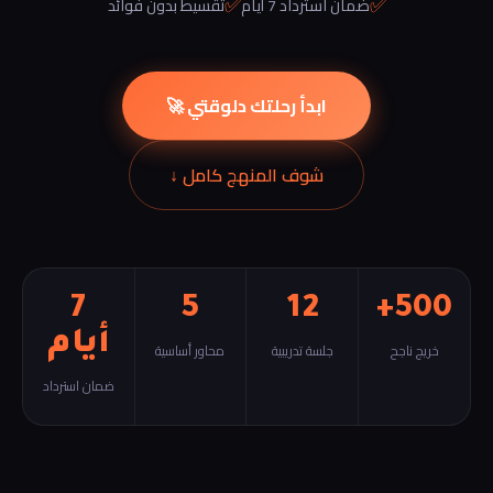
✅
✅
ضمان استرداد 7 أيام
تقسيط بدون فوائد
ابدأ رحلتك دلوقتي 🚀
شوف المنهج كامل ↓
7
5
12
500+
أيام
خريج ناجح
جلسة تدريبية
محاور أساسية
ضمان استرداد